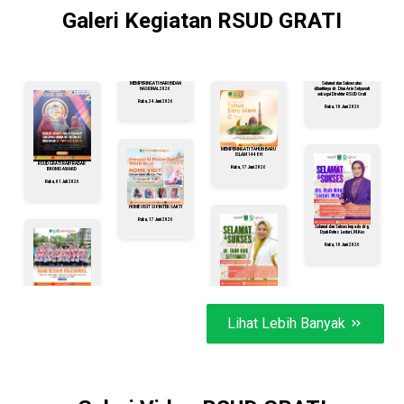
Galeri Kegiatan RSUD GRATI
MEMPERINGATI HARI BIDAN
Selamat dan Sukses atas
NASIONAL 2026
dilantiknya dr. Dian Arie Setyawati
sebagai Direktur RSUD Grati
Rabu, 24 Juni 2026
Rabu, 10 Juni 2026
MEMPERINGATI TAHUN BARU
ISLAM 1448 H
RSUD GRATI RAIH RADAR
Rabu, 17 Juni 2026
BROMO AWARD
Rabu, 01 Juli 2026
HOME VISIT SI PINTER SAKTI
Rabu, 17 Juni 2026
Selamat dan Sukses kepada drg.
Dyah Retno Lestari, M.Kes
Rabu, 10 Juni 2026
Lihat Lebih Banyak