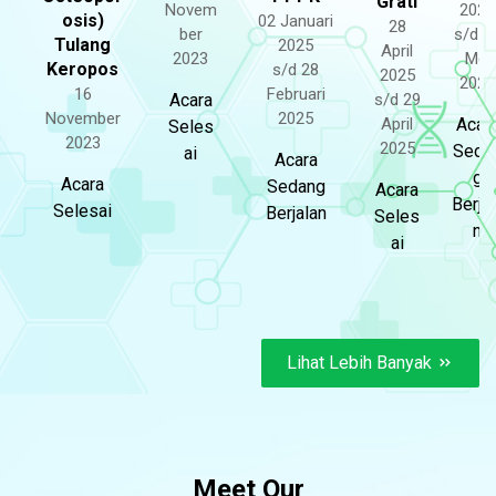
Grati
Novem
2025
osis)
02 Januari
28
ber
s/d 2
Tulang
2025
April
2023
Mei
Keropos
s/d 28
2025
2025
16
Februari
Acara
s/d 29
November
2025
April
Acar
Seles
2023
2025
Seda
ai
Acara
g
Acara
Sedang
Acara
Berjal
Selesai
Berjalan
Seles
n
ai
Lihat Lebih Banyak
Meet Our