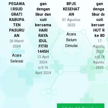
PEGAWA
gan
BPJS
gan
I RSUD
dengan
KESEHAT
dengan
GRATI
libur dan
AN
libur dan
KABUPA
cuti
cuti
01 Agustus
TEN
bersama
bersama
2025
PASURU
HARI
HUT RI
Acara
AN
RAYA
ke 80
Belum
IDUL
26 Maret
17
Dimulai
FITRI
2024
Agustus
1445H
2025
Acara
13 April
s/d 18
Selesai
2024
Agustus
s/d 16
2025
April 2024