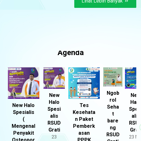
Lihat Lebih Banyak
Agenda
Ngob
New
New
rol
Halo
Halo
New Halo
Tes
Seha
Spesi
Spes
Spesialis
Kesehata
t
alis
alis
(
n Paket
bare
RSUD
RSU
Mengenal
Pemberk
ng
Grati
Grat
Penyakit
asan
RSUD
23
23 Me
Osteopor
PPPK