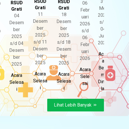
31
RSUD
RSUD
RSUD
m
06
Grati
Grati
Mei
Grati
Febr
11
18
2026
04
uari
Desem
Desem
s/d
Desem
2026
ber
ber
04
ber
m
s/d
2025
2025
Juni
2025
06
s/d 11
s/d 18
2026
s/d 04
Febr
Desem
Desem
Desem
uari
Acar
ber
ber
ber
2026
a
a
2025
2025
2025
Belu
Acara
Acara
Acara
m
Acara
Sele
Selesa
Selesa
Dimu
Selesa
sai
i
i
lai
i
Lihat Lebih Banyak