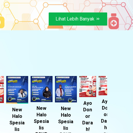
Lihat Lebih Banyak
Ayo
Ayo
Don
New
New
New
Don
or
Halo
Halo
Halo
or
Dara
Spesia
Spesia
Spesia
Dara
h!
lis
lis
lis
h!