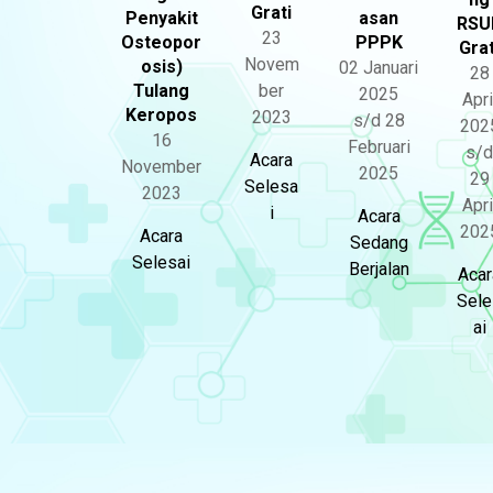
Grati
Penyakit
asan
RSU
23
Osteopor
PPPK
Grat
Novem
osis)
02 Januari
28
Tulang
ber
2025
Apri
Keropos
2023
s/d 28
202
16
Februari
s/d
Acara
November
2025
29
Selesa
2023
Apri
i
Acara
202
Acara
Sedang
Selesai
Berjalan
Acar
Sele
ai