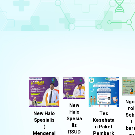
Ngo
New
rol
Halo
New Halo
Tes
Seh
Spesia
Spesialis
Kesehata
t
lis
(
n Paket
bar
RSUD
Mengenal
Pemberk
ng