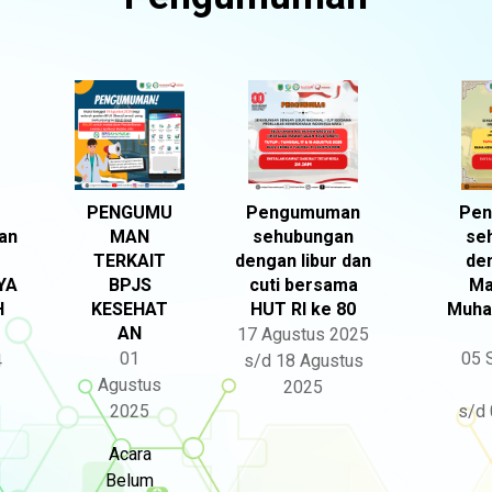
PENGUMU
Pengumuman
Pe
an
MAN
sehubungan
se
TERKAIT
dengan libur dan
den
YA
BPJS
cuti bersama
Ma
H
KESEHAT
HUT RI ke 80
Muha
AN
17 Agustus 2025
01
05 
4
s/d 18 Agustus
Agustus
2025
2025
s/d 
Acara
Belum