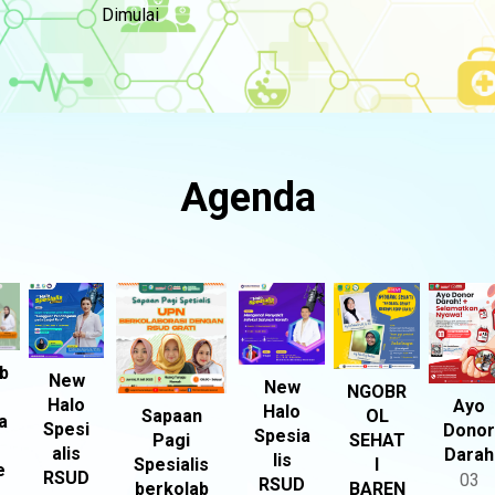
Dimulai
Agenda
b
New
New
NGOBR
Halo
Ayo
Halo
Sapaan
OL
a
Spesi
Donor
Spesia
Pagi
SEHAT
alis
Darah
lis
Spesialis
I
e
RSUD
03
RSUD
berkolab
BAREN