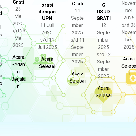
Grati
Nove
Grati
orasi
G
D
23
ber
11
dengan
RSUD
i
Mei
2025
Septe
UPN
GRATI
2025
s/d 03
mber
11 Juli
12
l
s/d 23
Nove
2025
2025
Septe
5
Mei
ber
s/d 11
s/d 11
mber
2025
2025
Septe
Juli 2025
2025
mber
s/d 12
l
Acara
Acara
Acara
2025
Septe
5
Sedan
Seles
Selesai
mber
g
i
Acara
a
2025
Berjala
Selesai
s
n
Acara
Selesai